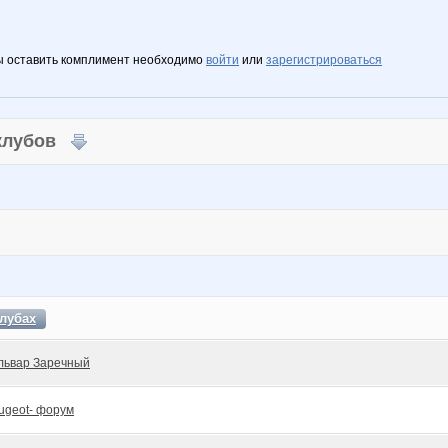
ы оставить комплимент необходимо
войти
или
зарегистрироваться
 клубов
лубах
львар Заречный
ugeot- форум