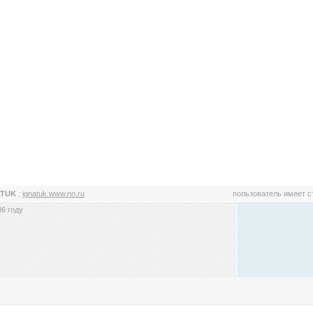
ATUK
:
ignatuk.www.nn.ru
пользователь имеет 
6 году