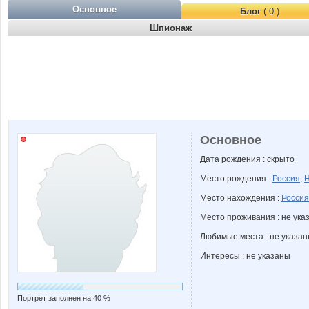
Основное
Блог
( 0 )
Шпионаж
Основное
Дата рождения : скрыто
Место рождения :
Россия
,
Н
Место нахождения :
Россия
Место проживания : не ука
Любимые места : не указа
Интересы : не указаны
Портрет заполнен на 40 %