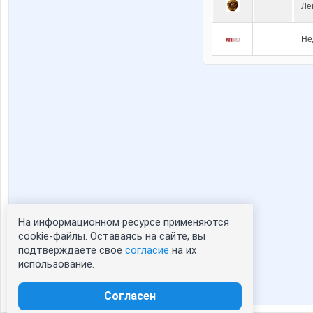
Ле
Не
На информационном ресурсе применяются
Статистика портрета:
cookie-файлы. Оставаясь на сайте, вы
подтверждаете свое
согласие
на их
сейчас просматривают портрет - 0
использование.
зарегистрированные пользователи
посетившие портрет за 7 дней - 0
Согласен