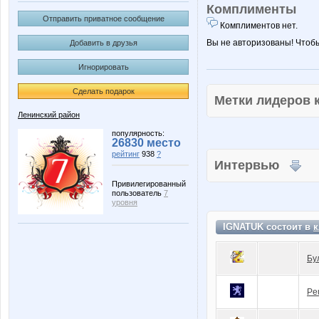
Комплименты
Отправить приватное сообщение
Комплиментов нет.
Вы не авторизованы! Чтоб
Добавить в друзья
Игнорировать
Сделать подарок
Метки лидеров
Ленинский район
популярность:
26830 место
рейтинг
938
?
Интервью
Привилегированный
пользователь
7
уровня
IGNATUK состоит в
к
Бу
Pe